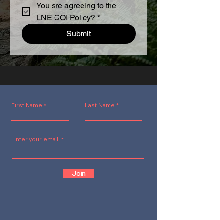
You sre agreeing to the 
LNE COI Policy?
*
Submit
First Name
Last Name
Enter your email.
Join